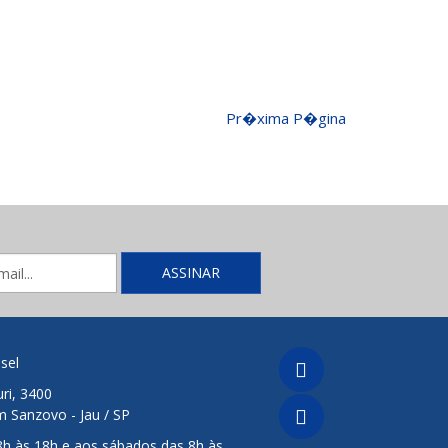
Pr�xima P�gina
sel
ri, 3400
m Sanzovo - Jau / SP
8h às 18h e aos sábados das 8h às