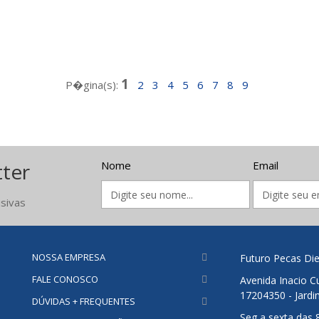
1
P�gina(s):
2
3
4
5
6
7
8
9
tter
Nome
Email
sivas
NOSSA EMPRESA
Futuro Pecas Die
FALE CONOSCO
Avenida Inacio Cu
17204350 - Jardi
DÚVIDAS + FREQUENTES
Seg a sexta das 