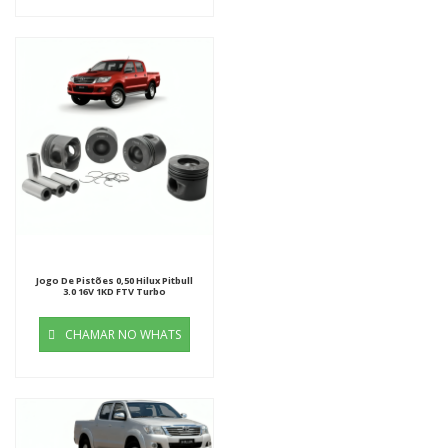
Jogo De Pistões 0,50 Hilux Pitbull
3.0 16V 1KD FTV Turbo
CHAMAR NO WHATS