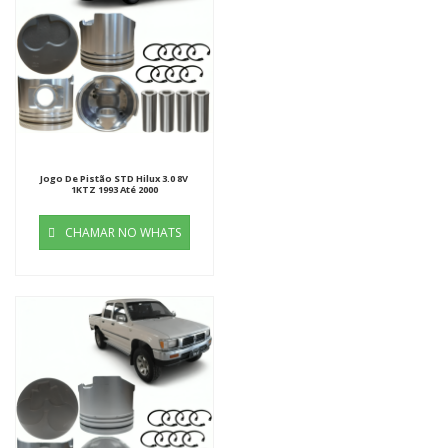
Jogo De Pistão STD Hilux 3.0 8V
1KTZ 1993 Até 2000
CHAMAR NO WHATS