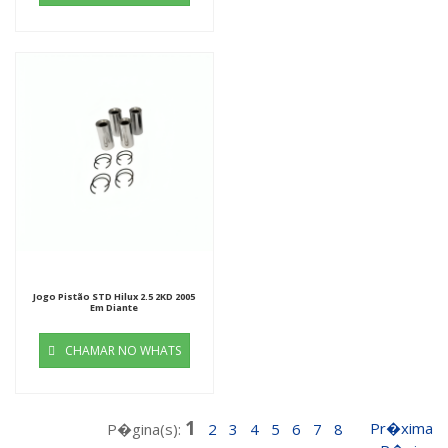
Jogo Pistão STD Hilux 2.5 2KD 2005
Em Diante
CHAMAR NO WHATS
1
Pr�xima
P�gina(s):
2
3
4
5
6
7
8