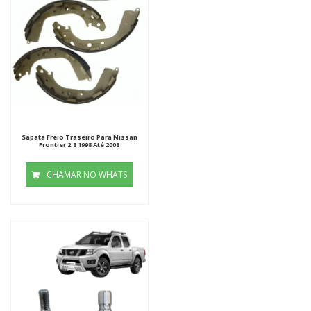
Sapata Freio Traseiro Para Nissan
Frontier 2.8 1998 Até 2008
CHAMAR NO WHATS