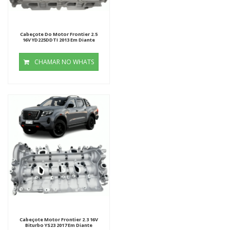
Cabeçote Do Motor Frontier 2.5
16V YD225DDTI 2013 Em Diante
CHAMAR NO WHATS
Cabeçote Motor Frontier 2.3 16V
Biturbo YS23 2017 Em Diante