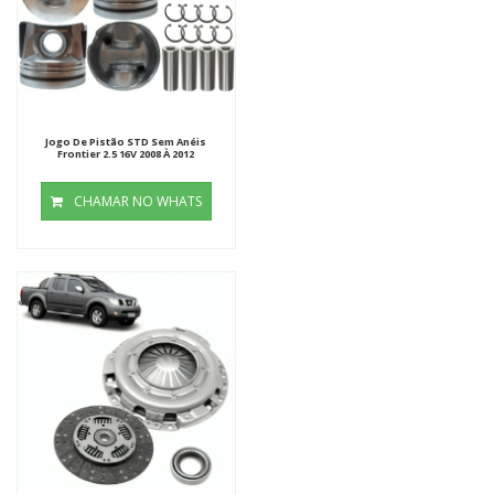
Jogo De Pistão STD Sem Anéis
Frontier 2.5 16V 2008 À 2012
CHAMAR NO WHATS