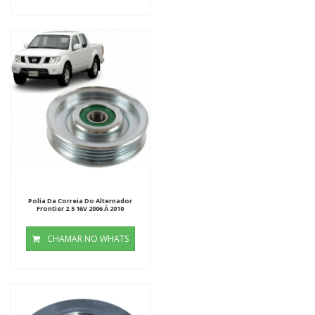
Polia Da Correia Do Alternador
Frontier 2.5 16V 2006 À 2010
CHAMAR NO WHATS