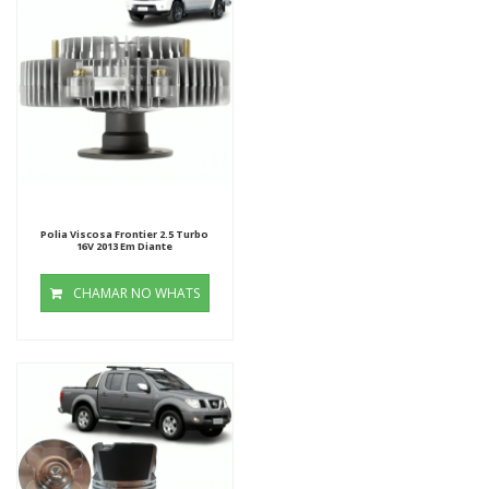
Polia Viscosa Frontier 2.5 Turbo
16V 2013 Em Diante
CHAMAR NO WHATS