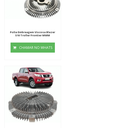
Polia Embreagem Viscosa Blazer
S10 Troller Frontier MWM
CHAMAR NO WHATS