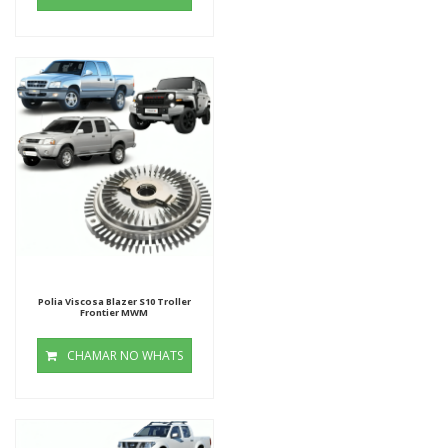
Polia Viscosa Blazer S10 Troller
Frontier MWM
CHAMAR NO WHATS