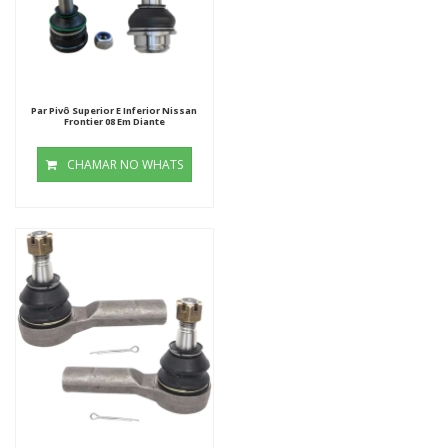
Par Pivô Superior E Inferior Nissan
Frontier 08 Em Diante
CHAMAR NO WHATS