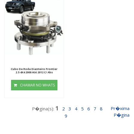
Cubo De Roda Dianteiro Frontier
2.5 4X4 2008 Até 2012 C/ Abs
CHAMAR NO WHATS
1
Pr�xima
P�gina(s):
2
3
4
5
6
7
8
P�gina
9