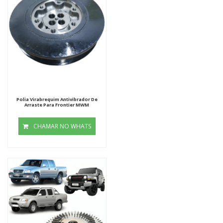
Polia Virabrequim Antivibrador De
Arraste Para Frontier MWM
CHAMAR NO WHATS