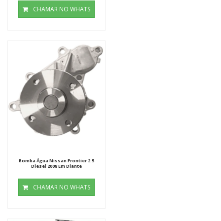
CHAMAR NO WHATS
Bomba Água Nissan Frontier 2.5
Diesel 2008 Em Diante
CHAMAR NO WHATS