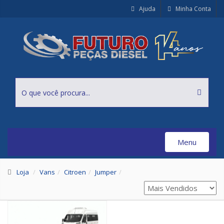
Ajuda
Minha Conta
Menu
Toggle
navigation
Loja
Vans
Citroen
Jumper