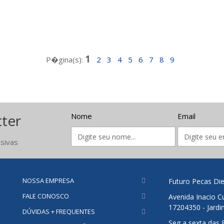
1
P�gina(s):
2
3
4
5
6
7
8
9
tter
Nome
Email
sivas
NOSSA EMPRESA
Futuro Pecas Die
FALE CONOSCO
Avenida Inacio Cu
17204350 - Jardi
DÚVIDAS + FREQUENTES
Seg a sexta das 