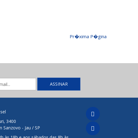
Pr�xima P�gina
sel
ri, 3400
m Sanzovo - Jau / SP
8h às 18h e aos sábados das 8h às