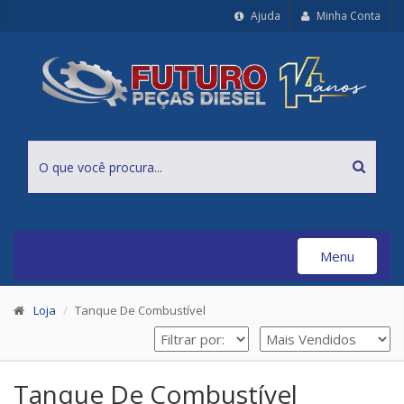
Ajuda
Minha Conta
Menu
Toggle
navigation
Loja
Tanque De Combustível
Tanque De Combustível