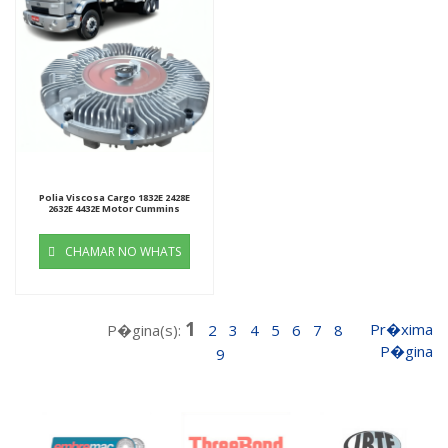
Polia Viscosa Cargo 1832E 2428E
2632E 4432E Motor Cummins
CHAMAR NO WHATS
1
Pr�xima
P�gina(s):
2
3
4
5
6
7
8
P�gina
9