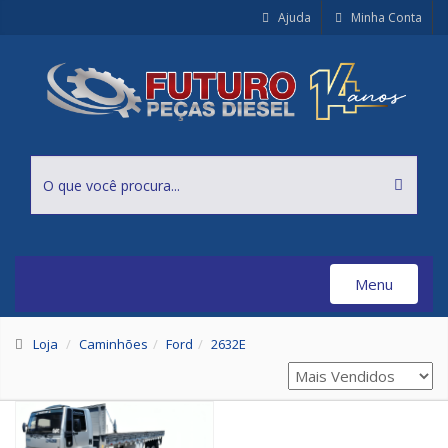
Ajuda
Minha Conta
Menu
Toggle
navigation
Loja
Caminhões
Ford
2632E