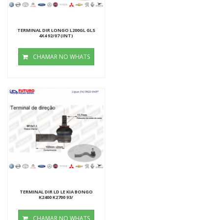
TERMINAL DIR LONGO L200GL GLS
4X4 92/07 (INT)
CHAMAR NO WHATS
TERMINAL DIR LD LE KIA BONGO
K2400 K2700 93/
CHAMAR NO WHATS