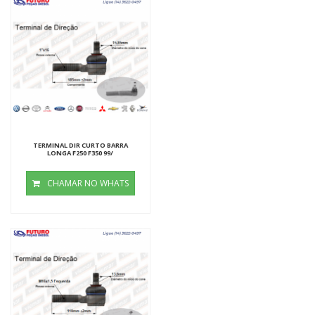
TERMINAL DIR CURTO BARRA
LONGA F250 F350 99/
CHAMAR NO WHATS