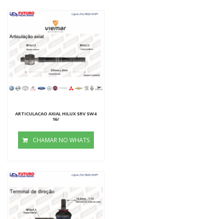
ARTICULACAO AXIAL HILUX SRV SW4
16/
CHAMAR NO WHATS