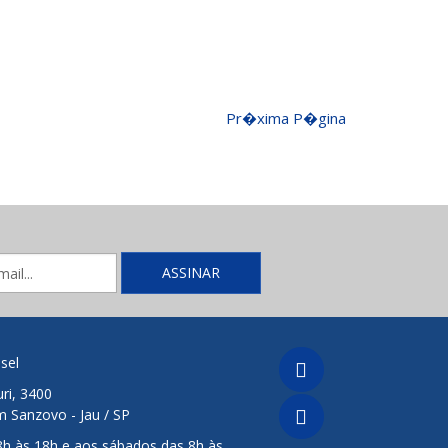
Pr�xima P�gina
sel
ri, 3400
m Sanzovo - Jau / SP
8h às 18h e aos sábados das 8h às