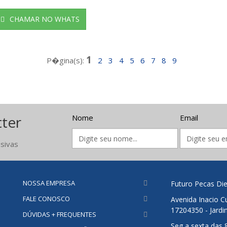
CHAMAR NO WHATS
1
P�gina(s):
2
3
4
5
6
7
8
9
tter
Nome
Email
sivas
NOSSA EMPRESA
Futuro Pecas Die
FALE CONOSCO
Avenida Inacio Cu
17204350 - Jardi
DÚVIDAS + FREQUENTES
Seg a sexta das 