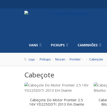
VANS
PICKUPS
CAMINHÕES
Loja
Pickups
Nissan
Frontier
Cabeçote
Cabeçote
Cabeçote Do Motor Frontier 2.5
Cabe
16V YD225DDTI 2013 Em Diante
Bit